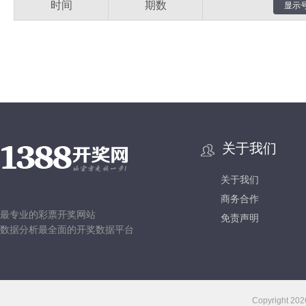
时间
期数
显示
关于我们
关于我们
商务合作
最专业的彩票开奖网站
免责声明
数据分析最全面的开奖数据平台
Copyright
202