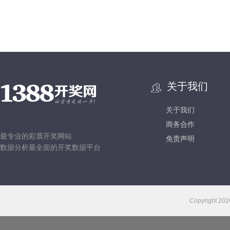
关于我们
关于我们
商务合作
最专业的彩票开奖网站
免责声明
数据分析最全面的开奖数据平台
Copyright
202