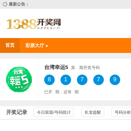
最新公告：
首页
彩票大厅
台湾幸运5
第
期开奖号码
8
9
3
2
1
已开
期，还有
期
开奖记录
今日双面/号码统计
长龙提醒
号码分析