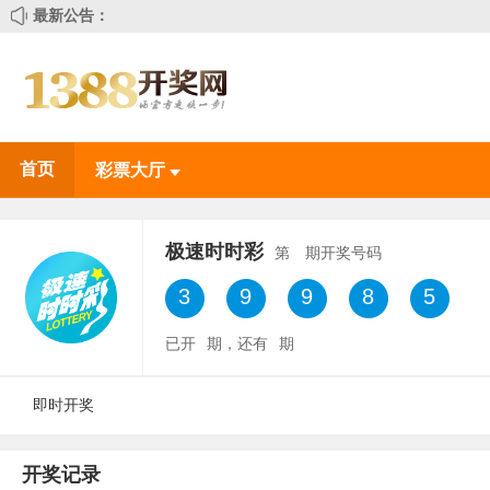
最新公告：
首页
彩票大厅
极速时时彩
第
期开奖号码
6
0
2
0
0
已开
期，还有
期
即时开奖
开奖记录