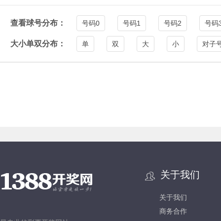
查看球号分布：
号码0
号码1
号码2
号码
大小单双分布：
单
双
大
小
对子
关于我们
关于我们
商务合作